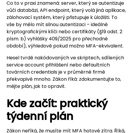
Co to v praxi znamená: server, který se autentizuje
vůči databázi, API endpoint, který volá jiná aplikace,
zálohovací systém, který přistupuje k úložišti. To
vše by mělo mít silnou autentizaci – ideálně
kryptografickými klíči nebo certifikáty (§19 odst. 2
písm. b) vyhlášky 409/2025 pro přechodné
období), výhledově pokud možno MFA-ekvivalent.
Hesel tvrdě nakódovaných ve skriptech, sdílených
service account přihlášení nebo defaultních
továrních credentials je v průměrné firmě
překvapivě mnoho. Zákon říká: zdokumentujte to,
mějte plán, jak to opravit.
Kde začít: praktický
týdenní plán
Zákon neříká, že musíte mít MFA hotové zítra. Říká,