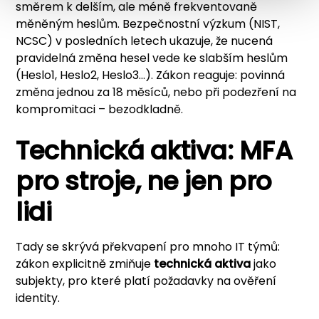
směrem k delším, ale méně frekventovaně
měněným heslům. Bezpečnostní výzkum (NIST,
NCSC) v posledních letech ukazuje, že nucená
pravidelná změna hesel vede ke slabším heslům
(Heslo1, Heslo2, Heslo3...). Zákon reaguje: povinná
změna jednou za 18 měsíců, nebo při podezření na
kompromitaci – bezodkladně.
Technická aktiva: MFA
pro stroje, ne jen pro
lidi
Tady se skrývá překvapení pro mnoho IT týmů:
zákon explicitně zmiňuje
technická aktiva
jako
subjekty, pro které platí požadavky na ověření
identity.