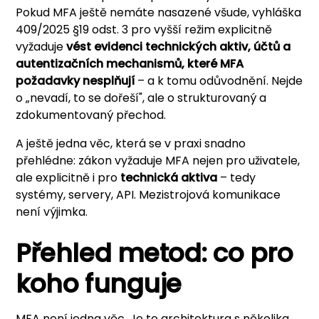
Pokud MFA ještě nemáte nasazené všude, vyhláška
409/2025 §19 odst. 3 pro vyšší režim explicitně
vyžaduje
vést evidenci technických aktiv, účtů a
autentizačních mechanismů, které MFA
požadavky nesplňují
– a k tomu odůvodnění. Nejde
o „nevadí, to se dořeší", ale o strukturovaný a
zdokumentovaný přechod.
A ještě jedna věc, která se v praxi snadno
přehlédne: zákon vyžaduje MFA nejen pro uživatele,
ale explicitně i pro
technická aktiva
– tedy
systémy, servery, API. Mezistrojová komunikace
není výjimka.
Přehled metod: co pro
koho funguje
MFA není jedna věc. Je to architektura s několika