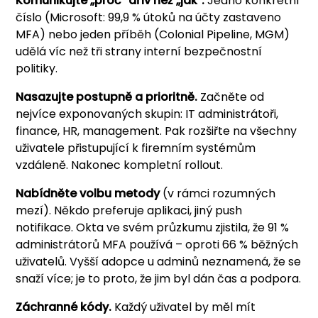
Komunikujte „proč" dřív než „jak".
Jedno konkrétní
číslo (Microsoft: 99,9 % útoků na účty zastaveno
MFA) nebo jeden příběh (Colonial Pipeline, MGM)
udělá víc než tři strany interní bezpečnostní
politiky.
Nasazujte postupně a prioritně.
Začněte od
nejvíce exponovaných skupin: IT administrátoři,
finance, HR, management. Pak rozšiřte na všechny
uživatele přistupující k firemním systémům
vzdáleně. Nakonec kompletní rollout.
Nabídněte volbu metody
(v rámci rozumných
mezí). Někdo preferuje aplikaci, jiný push
notifikace. Okta ve svém průzkumu zjistila, že 91 %
administrátorů MFA používá – oproti 66 % běžných
uživatelů. Vyšší adopce u adminů neznamená, že se
snaží více; je to proto, že jim byl dán čas a podpora.
Záchranné kódy.
Každý uživatel by měl mít