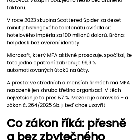
ropovod. Vstupní bod: jedno heslo bez druhého
faktoru.
V roce 2023 skupina Scattered Spider za deset
minut phishingového telefonátu ovládla síť
hotelového impéria za 100 milionů dolarů. Brána:
helpdesk bez ověření identity.
Microsoft, který MFA aktivně prosazuje, spočítal, že
toto jedno opatření zabraňuje 99,9 %
automatizovaných útoků na účty.
A přesto: ve středních a menších firmách má MFA
nasazené jen zhruba třetina organizací. V těch
největších je to přes 87 %. Mezera je obrovská – a
zákon č. 264/2025 Sb. ji teď chce uzavřít.
Co zákon říká: přesně
a bez zbytečného