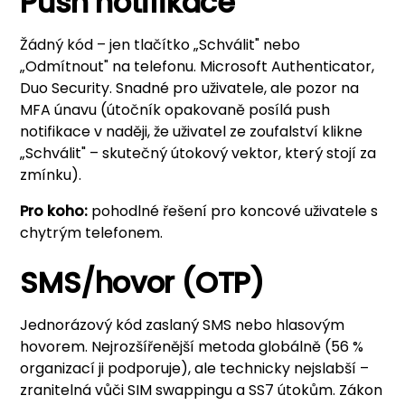
Push notifikace
Žádný kód – jen tlačítko „Schválit" nebo
„Odmítnout" na telefonu. Microsoft Authenticator,
Duo Security. Snadné pro uživatele, ale pozor na
MFA únavu (útočník opakovaně posílá push
notifikace v naději, že uživatel ze zoufalství klikne
„Schválit" – skutečný útokový vektor, který stojí za
zmínku).
Pro koho:
pohodlné řešení pro koncové uživatele s
chytrým telefonem.
SMS/hovor (OTP)
Jednorázový kód zaslaný SMS nebo hlasovým
hovorem. Nejrozšířenější metoda globálně (56 %
organizací ji podporuje), ale technicky nejslabší –
zranitelná vůči SIM swappingu a SS7 útokům. Zákon