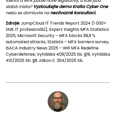
identit a MFA podle nové legislativy, a kde jsou
slabá místa?
Vyzkoušejte demo Kraita Cyber One
nebo se domluvte na
nezávazné konzultaci
.
Zdroje:
JumpCloud IT Trends Report 2024 (1 000+
SME IT profesionálů), Expert Insights MFA Statistics
2025, Microsoft Security – MFA blocks 99,9 %
automated attacks, Statista – MFA barriers survey,
ISACA Industry News 2025 – Will MFA Redefine
Cyberdefense, Vyhláška 409/2025 Sb. §19, Vyhláška
410/2025 Sb. §8, zákon č. 264/2025 Sb.