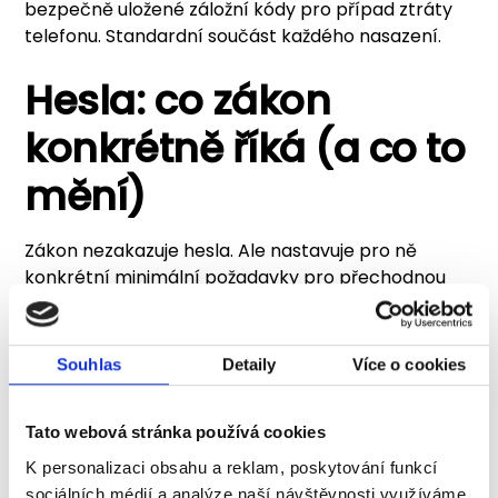
bezpečně uložené záložní kódy pro případ ztráty
telefonu. Standardní součást každého nasazení.
Hesla: co zákon
konkrétně říká (a co to
mění)
Zákon nezakazuje hesla. Ale nastavuje pro ně
konkrétní minimální požadavky pro přechodnou
dobu a tam, kde MFA ještě není nasazeno.
Vyhláška 410/2025 §8 odst. 4 (nižší režim):
Souhlas
Detaily
Více o cookies
Minimálně
12 znaků
pro uživatelské účty
Minimálně
17 znaků
pro administrátorské účty
Tato webová stránka používá cookies
Minimálně
22 znaků
pro technická aktiva
K personalizaci obsahu a reklam, poskytování funkcí
(systémy)
sociálních médií a analýze naší návštěvnosti využíváme