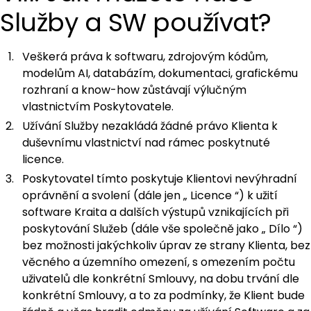
Služby a SW používat?
Veškerá práva k softwaru, zdrojovým kódům,
modelům AI, databázím, dokumentaci, grafickému
rozhraní a know-how zůstávají výlučným
vlastnictvím Poskytovatele.
Užívání Služby nezakládá žádné právo Klienta k
duševnímu vlastnictví nad rámec poskytnuté
licence.
Poskytovatel tímto poskytuje Klientovi nevýhradní
oprávnění a svolení (dále jen „
Licence
“) k užití
software Kraita a dalších výstupů vznikajících při
poskytování Služeb (dále vše společně jako „
Dílo
“)
bez možnosti jakýchkoliv úprav ze strany Klienta, bez
věcného a územního omezení, s omezením počtu
uživatelů dle konkrétní Smlouvy, na dobu trvání dle
konkrétní Smlouvy, a to za podmínky, že Klient bude