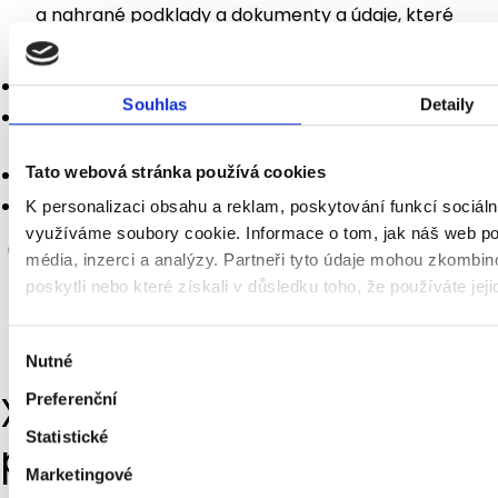
a nahrané podklady a dokumenty a údaje, které
jakkoliv nahrajete do Produktu:
nejsou v rozporu s právními předpisy,
Souhlas
Detaily
nenarušují práva třetích osob (např. autorská práva,
osobní údaje),
Tato webová stránka používá cookies
neohrožují bezpečnost systému,
nejsou urážlivé, hanlivé, nepřístojné či jinak nemravné.
K personalizaci obsahu a reklam, poskytování funkcí sociáln
využíváme soubory cookie. Informace o tom, jak náš web pou
Zavazujete se zajistit, že se Vaši zaměstnanci a další
média, inzerci a analýzy. Partneři tyto údaje mohou zkombino
oprávněné osoby seznámí s pravidly užívání Služby a
poskytli nebo které získali v důsledku toho, že používáte jeji
zúčastní se školení a seznámení s funkcionalitami
Softwaru organizovanými Poskytovatelem, a že
Výběr
budou tyto pravidla dodržovat.
Nutné
souhlasu
XI. SLA, technická
Preferenční
Statistické
podpora
Marketingové