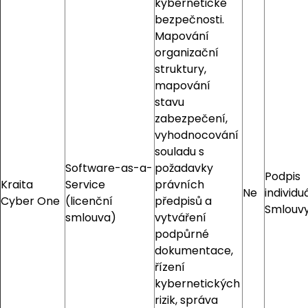
kybernetické
bezpečnosti.
Mapování
organizační
struktury,
mapování
stavu
zabezpečení,
vyhodnocování
souladu s
Software-as-a-
požadavky
Podpis
Kraita
Service
právních
Ne
individu
Cyber One
(licenční
předpisů a
Smlouv
smlouva)
vytváření
podpůrné
dokumentace,
řízení
kybernetických
rizik, správa