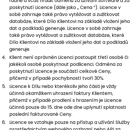
řádně a včas hradit odměnu za užívání Software a za
poskytnutí Licence (dále jako „
Cena
“). Licence v
sobě zahrnuje také právo vytěžovat a zužitkovat
databáze, které Dílo Klientovi na základě vložení jeho
dat a podkladů
generuje.
Licence v sobě zahrnuje
také právo vytěžovat a zužitkovat databáze, které
Dílo Klientovi na základě vložení jeho dat a podkladů
generuje.
Klient není oprávněn Licenci postoupit třetí osobě či
jakékoli osobě poskytnout podlicenci. Odměna za
poskytnutí Licence je součástí celkové Ceny,
přičemž v případě pochybností tvoří 30%.
Licence k Dílu nebo kterékoliv jeho části je vždy
účinná okamžikem uhrazení faktury Klientem,
přičemž v případě prodlení s hrazením je Licence
účinná pouze do 15. dne ode dne uplynutí splatnosti
poslední fakturované Ceny.
Licence se vztahuje pouze na přístup a užívání Služby
prostřednictvím webového rozhraní nebo API za