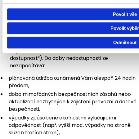
Tento článek upravuje rozsah poskytovaných služeb
z hlediska jejich dostupnosti, odezvy při incidentu, a
Povolit vše
rozsahu technické podpory. Představuje smluvní
Service Level Agreement (SLA) mezi
Povolit výběr
Poskytovatelem a Klientem.
Odmítnout
Usilujeme o zajištění dostupnosti Služby v rozsahu
nejméně 99,5 % za kalendářní měsíc („Garantovaná
dostupnost“). Do doby nedostupnosti se
nezapočítává:
plánovaná údržba oznámená Vám alespoň 24 hodin
předem,
doba mimořádných bezpečnostních zásahů nebo
aktualizací nezbytných k zajištění provozní a datové
bezpečnosti,
výpadky způsobené okolnostmi vylučujícími
odpovědnost (např. vyšší moc, výpadky na straně
služeb třetích stran),