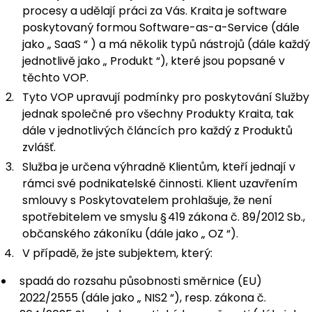
procesy a udělají práci za Vás. Kraita je software
poskytovaný formou Software-as-a-Service (dále
jako „
SaaS
“
) a má několik typů nástrojů (dále každý
jednotlivě jako „
Produkt
“), které jsou popsané v
těchto VOP.
Tyto VOP upravují podmínky pro poskytování Služby
jednak společné pro všechny Produkty Kraita, tak
dále v jednotlivých článcích pro každý z Produktů
zvlášť.
Služba je určena výhradně Klientům, kteří jednají v
rámci své podnikatelské činnosti. Klient uzavřením
smlouvy s Poskytovatelem prohlašuje, že není
spotřebitelem ve smyslu § 419 zákona č. 89/2012 Sb.,
občanského zákoníku (dále jako „
OZ
“).
V případě, že jste subjektem, který:
spadá do rozsahu působnosti směrnice (EU)
2022/2555 (dále jako „
NIS2
“), resp. zákona č.