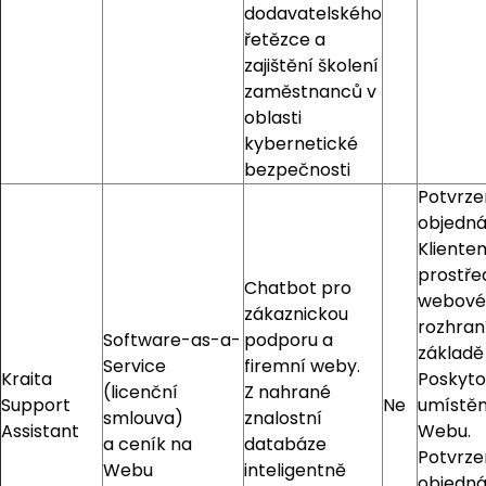
dodavatelského
řetězce a
zajištění školení
zaměstnanců v
oblasti
kybernetické
bezpečnosti
Potvrz
objedn
Kliente
prostře
Chatbot pro
webové
zákaznickou
rozhraní
Software-as-a-
podporu a
základě
Service
firemní weby.
Kraita
Poskyto
(licenční
Z nahrané
Support
Ne
umístěn
smlouva)
znalostní
Assistant
Webu.
a ceník na
databáze
Potvrz
Webu
inteligentně
objedn