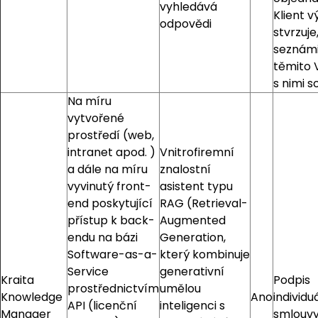
vyhledává
Klient v
odpovědi
stvrzuje
seznámi
těmito 
s nimi s
Na míru
vytvořené
prostředí (web,
intranet apod. )
Vnitrofiremní
a dále na míru
znalostní
vyvinutý front-
asistent typu
end poskytující
RAG (Retrieval-
přístup k back-
Augmented
endu na bázi
Generation,
Software-as-a-
který kombinuje
Service
generativní
Kraita
Podpis
prostřednictvím
umělou
Knowledge
Ano
individu
API (licenční
inteligenci s
Manager
smlouv