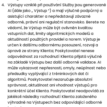
Výstupy vzniklé při používání Služby jsou generované
AI (dále jako „
Výstup
“) a mají výlučně podpůrný a
asistující charakter a nepředstavují závazné
odborné, právní ani regulační stanovisko. Berete na
vědomí, že Výstup může být ovlivněn kvalitou
vstupních dat, limity algoritmických modelů a
aktuálností použitých pravidel a norem. Výstup je
určen k dalšímu odbornému posouzení, rozvoji a
úpravě ze strany Klienta; Poskytovatel nenese
odpovědnost za rozhodnutí Klienta přijatá výlučně
na základě Výstupu bez další odborné validace. AI
může vykazovat nepřesnosti, omyly, neúplnost nebo
předsudky vyplývající z tréninkových dat či
algoritmů. Poskytovatel nezaručuje absolutní
správnost, aktuálnost ani vhodnost výstupů pro
konkrétní účel Klienta. Poskytovatel neodpovídá za
jakékoli následky rozhodnutí Klienta založeného
výhradně na Výstupech bez odpovídající odborné