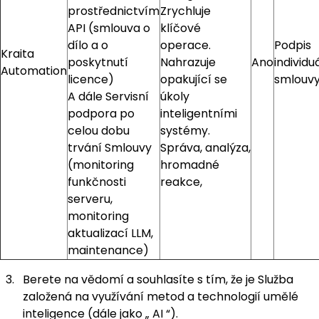
prostřednictvím
Zrychluje
API (smlouva o
klíčové
dílo a o
operace.
Podpis
Kraita
poskytnutí
Nahrazuje
Ano
individu
Automation
licence)
opakující se
smlouv
A dále Servisní
úkoly
podpora po
inteligentními
celou dobu
systémy.
trvání Smlouvy
Správa, analýza,
(monitoring
hromadné
funkčnosti
reakce,
serveru,
monitoring
aktualizací LLM,
maintenance)
Berete na vědomí a souhlasíte s tím, že je Služba
založená na využívání metod a technologií umělé
inteligence (dále jako „
AI
“).