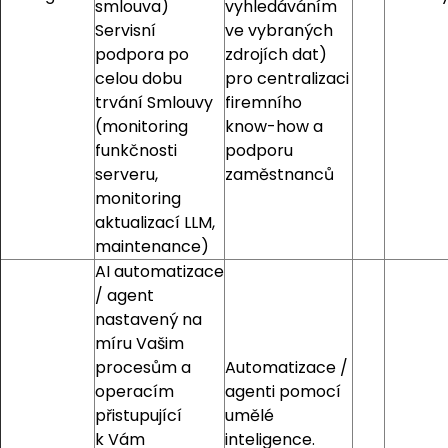
smlouva)
vyhledáváním
Servisní
ve vybraných
podpora po
zdrojích dat)
celou dobu
pro centralizaci
trvání Smlouvy
firemního
(monitoring
know-how a
funkčnosti
podporu
serveru,
zaměstnanců
monitoring
aktualizací LLM,
maintenance)
AI automatizace
/ agent
nastavený na
míru Vašim
procesům a
Automatizace /
operacím
agenti pomocí
přistupující
umělé
k Vám
inteligence.