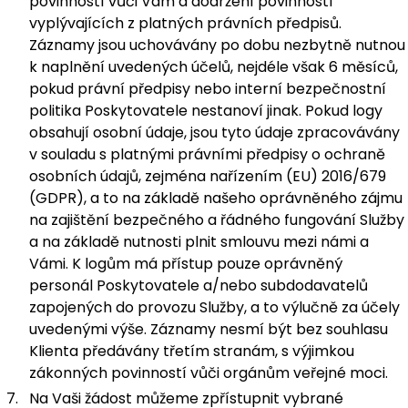
povinností vůči Vám a dodržení povinností
vyplývajících z platných právních předpisů.
Záznamy jsou uchovávány po dobu nezbytně nutnou
k naplnění uvedených účelů, nejdéle však 6 měsíců,
pokud právní předpisy nebo interní bezpečnostní
politika Poskytovatele nestanoví jinak. Pokud logy
obsahují osobní údaje, jsou tyto údaje zpracovávány
v souladu s platnými právními předpisy o ochraně
osobních údajů, zejména nařízením (EU) 2016/679
(GDPR), a to na základě našeho oprávněného zájmu
na zajištění bezpečného a řádného fungování Služby
a na základě nutnosti plnit smlouvu mezi námi a
Vámi. K logům má přístup pouze oprávněný
personál Poskytovatele a/nebo subdodavatelů
zapojených do provozu Služby, a to výlučně za účely
uvedenými výše. Záznamy nesmí být bez souhlasu
Klienta předávány třetím stranám, s výjimkou
zákonných povinností vůči orgánům veřejné moci.
Na Vaši žádost můžeme zpřístupnit vybrané