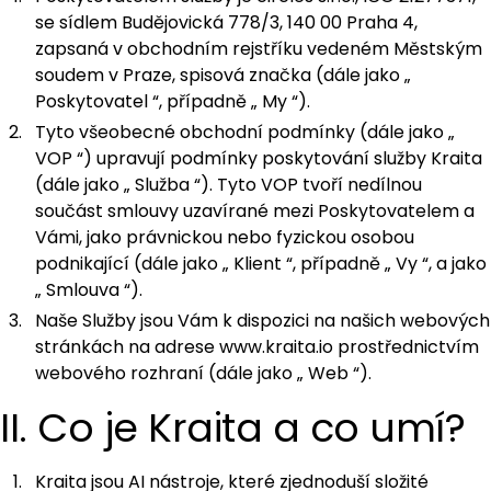
se sídlem Budějovická 778/3, 140 00 Praha 4,
zapsaná v obchodním rejstříku vedeném Městským
soudem v Praze, spisová značka (dále jako „
Poskytovatel
“, případně „
My
“).
Tyto všeobecné obchodní podmínky (dále jako „
VOP
“) upravují podmínky poskytování služby Kraita
(dále jako „
Služba
“). Tyto VOP tvoří nedílnou
součást smlouvy uzavírané mezi Poskytovatelem a
Vámi, jako právnickou nebo fyzickou osobou
podnikající (dále jako „
Klient
“, případně „
Vy
“, a jako
„
Smlouva
“).
Naše Služby jsou Vám k dispozici na našich webových
stránkách na adrese
www.kraita.io
prostřednictvím
webového rozhraní (dále jako „
Web
“).
II. Co je Kraita a co umí?
Kraita jsou AI nástroje, které zjednoduší složité