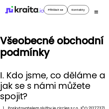
Přihlásit se
Kontakty
Všeobecné obchodní
podmínky
I. Kdo jsme, co děláme a
jak se s námi můžete
spojit?
Poskytovatelem služby je circles s.r.o., IČO 21277371,