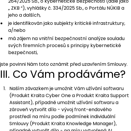
264/2025 Sb., o kybernetické bezpečnosti (dále jako
„
ZKB
“), vyhlášky č. 334/2025 Sb., o Portálu NÚKIB a
jeho a dalších,
je identifikován jako subjekty kritické infrastruktury,
a/nebo
má zájem na vnitřní bezpečnostní analýze souladu
svých firemních procesů s principy kybernetické
bezpečnosti,
jste povinni Nám toto oznámit před uzavřením Smlouvy.
III. Co Vám prodáváme?
Naším závazkem je umožnit Vám užívání softwaru
(Produkt Kraita Cyber One a Produkt Kraita Support
Assistant), případně umožnit užívání softwaru a
zároveň vytvořit dílo - vývoj front-endového
prostředí na míru podle podmínek individuální
Smlouvy (Produkt Kraita Knowledge Manager),
případně vytvořit dílo - na míru vytvořená AI