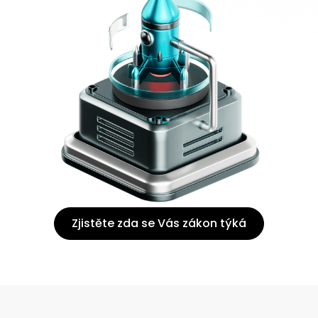
Zjistěte zda se Vás zákon týká