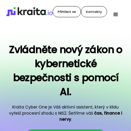
Přihlásit se
Kontakty
Zvládněte nový zákon o
kybernetické
bezpečnosti s pomocí
AI.
Kraita Cyber One je Váš aktivní asistent, který v klidu
vyřeší procesní shodu s NIS2. Šetříme váš
čas, finance i
nervy
.