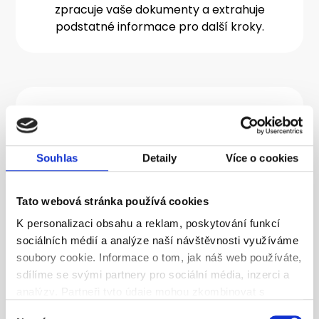
zpracuje vaše dokumenty a extrahuje
podstatné informace pro další kroky.
2.
Souhlas
Detaily
Více o cookies
Identifikace a správa aktiv
Na základě získaných informací vám
Tato webová stránka používá cookies
platforma pomůže automaticky identifikovat
K personalizaci obsahu a reklam, poskytování funkcí
a přehledně zaevidovat všechna důležitá
sociálních médií a analýze naší návštěvnosti využíváme
firemní aktiva.
soubory cookie. Informace o tom, jak náš web používáte,
sdílíme se svými partnery pro sociální média, inzerci a
analýzy. Partneři tyto údaje mohou zkombinovat s
dalšími informacemi, které jste jim poskytli nebo které
Výběr