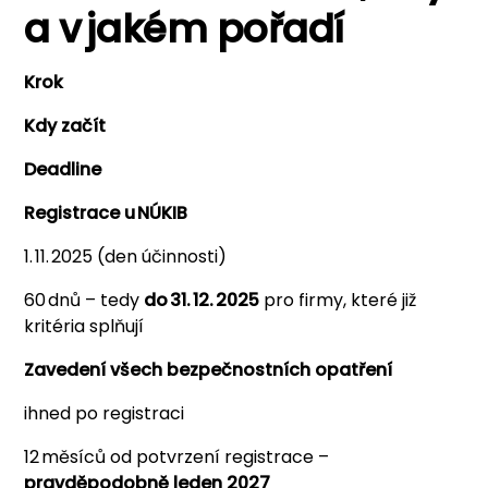
a v jakém pořadí
Krok
Kdy začít
Deadline
Registrace u NÚKIB
1. 11. 2025 (den účinnosti)
60 dnů – tedy
do 31. 12. 2025
pro firmy, které již
kritéria splňují
Zavedení všech bezpečnostních opatření
ihned po registraci
12 měsíců od potvrzení registrace –
pravděpodobně leden 2027