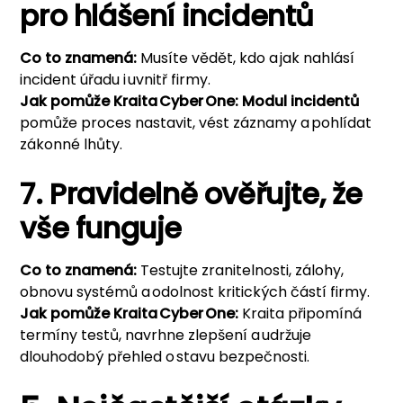
pro hlášení incidentů
Co to znamená:
Musíte vědět, kdo a jak nahlásí
incident úřadu i uvnitř firmy.
Jak pomůže
Kraita Cyber One
:
Modul incidentů
pomůže proces nastavit, vést záznamy a pohlídat
zákonné lhůty.
7. Pravidelně ověřujte, že
vše funguje
Co to znamená:
Testujte zranitelnosti, zálohy,
obnovu systémů a odolnost kritických částí firmy.
Jak pomůže
Kraita Cyber One
:
Kraita připomíná
termíny testů, navrhne zlepšení a udržuje
dlouhodobý přehled o stavu bezpečnosti.