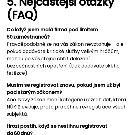
5. Nejčastější otázky
(FAQ)
Co když jsem malá firma pod limitem
50 zaměstnanců?
Pravděpodobně se na vás zákon nevztahuje –⁠ ale
pokud dodáváte kritické služby velkým hráčům,
mohou po vás stejně chtít doložení
bezpečnostních opatření (tlak dodavatelského
řetězce).
Musím se registrovat znovu, pokud jsem už byl
pod starým zákonem?
Ano. Nový zákon mění kategorie i rozsah dat, která
NÚKIB eviduje, proto proběhne re‑registrace všech
subjektů.
Hrozí postih, když se nestihnu registrovat
do 60 dnů?