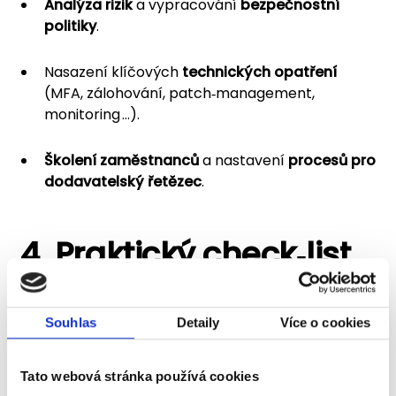
Analýza rizik
a vypracování
bezpečnostní
politiky
.
Nasazení klíčových
technických opatření
(MFA, zálohování, patch‑management,
monitoring …).
Školení zaměstnanců
a nastavení
procesů pro
dodavatelský řetězec
.
4. Praktický check‑list
„bez byrokracie“ –
a jak vám s tím
Souhlas
Detaily
Více o cookies
pomůže
Tato webová stránka používá cookies