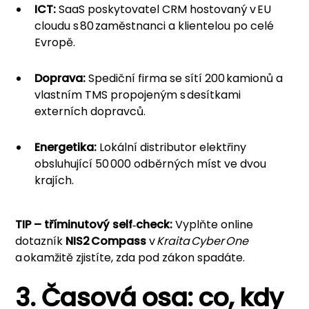
ICT:
SaaS poskytovatel CRM hostovaný v EU
cloudu s 80 zaměstnanci a klientelou po celé
Evropě.
Doprava:
Spediční firma se sítí 200 kamionů a
vlastním TMS propojeným s desítkami
externích dopravců.
Energetika:
Lokální distributor elektřiny
obsluhující 50 000 odběrných míst ve dvou
krajích.
TIP – tříminutový self‑check:
Vyplňte online
dotazník
NIS2 Compass
v
Kraita Cyber One
a okamžitě zjistíte, zda pod zákon spadáte.
3. Časová osa: co, kdy