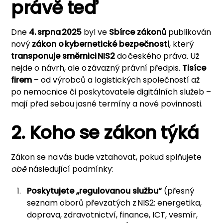
právě teď
Dne
4. srpna 2025
byl ve
Sbírce zákonů
publikován
nový
zákon o kybernetické bezpečnosti
, který
transponuje směrnici NIS2
do českého práva. Už
nejde o návrh, ale o závazný právní předpis.
Tisíce
firem
– od výrobců a logistických společností až
po nemocnice či poskytovatele digitálních služeb –
mají před sebou jasné termíny a nové povinnosti.
2. Koho se zákon týká
Zákon se na vás bude vztahovat, pokud splňujete
obě
následující podmínky:
Poskytujete „regulovanou službu“
(přesný
seznam oborů převzatých z NIS2: energetika,
doprava, zdravotnictví, finance, ICT, vesmír,