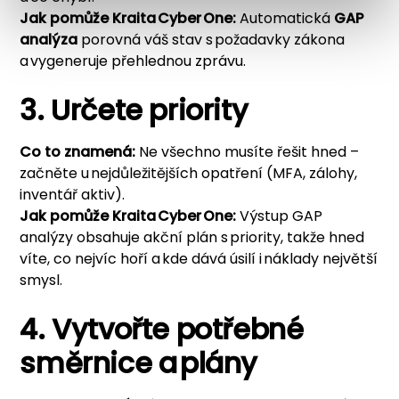
Jak pomůže
Kraita Cyber One
:
Automatická
GAP
analýza
porovná váš stav s požadavky zákona
a vygeneruje přehlednou zprávu.
3. Určete priority
Co to znamená:
Ne všechno musíte řešit hned –
začněte u nejdůležitějších opatření (MFA, zálohy,
inventář aktiv).
Jak pomůže
Kraita Cyber One
:
Výstup GAP
analýzy obsahuje akční plán s priority, takže hned
víte, co nejvíc hoří a kde dává úsilí i náklady největší
smysl.
4. Vytvořte potřebné
směrnice a plány