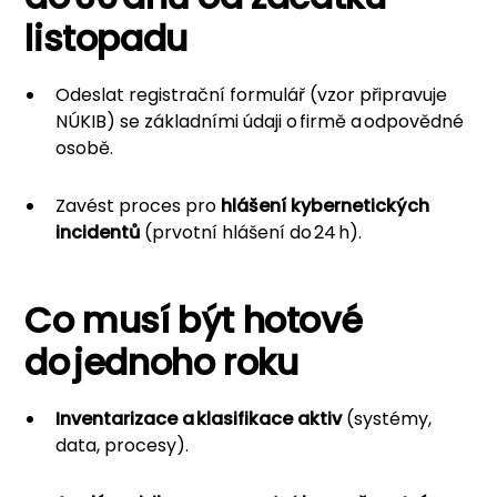
listopadu
Odeslat registrační formulář (vzor připravuje
NÚKIB) se základními údaji o firmě a odpovědné
osobě.
Zavést proces pro
hlášení kybernetických
incidentů
(prvotní hlášení do 24 h).
Co musí být hotové
do jednoho roku
Inventarizace a klasifikace aktiv
(systémy,
data, procesy).