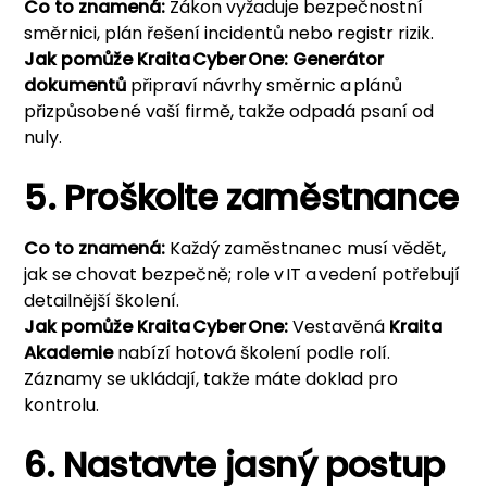
Co to znamená:
Zákon vyžaduje bezpečnostní
směrnici, plán řešení incidentů nebo registr rizik.
Jak pomůže
Kraita Cyber One
:
Generátor
dokumentů
připraví návrhy směrnic a plánů
přizpůsobené vaší firmě, takže odpadá psaní od
nuly.
5. Proškolte zaměstnance
Co to znamená:
Každý zaměstnanec musí vědět,
jak se chovat bezpečně; role v IT a vedení potřebují
detailnější školení.
Jak pomůže
Kraita Cyber One
:
Vestavěná
Kraita
Akademie
nabízí hotová školení podle rolí.
Záznamy se ukládají, takže máte doklad pro
kontrolu.
6. Nastavte jasný postup