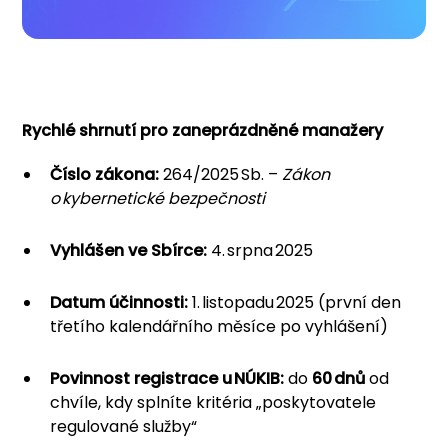
Rychlé shrnutí pro zaneprázdněné manažery
Číslo zákona:
264/2025 Sb. –
Zákon
o kybernetické bezpečnosti
Vyhlášen ve Sbírce:
4. srpna 2025
Datum účinnosti:
1. listopadu 2025 (první den
třetího kalendářního měsíce po vyhlášení)
Povinnost registrace u NÚKIB:
do
60 dnů
od
chvíle, kdy splníte kritéria „poskytovatele
regulované služby“