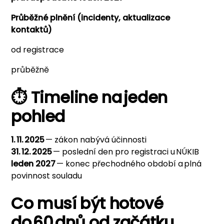
Průběžné plnění (incidenty, aktualizace
kontaktů)
od registrace
průběžně
⏱️ Timeline na jeden
pohled
1. 11. 2025
— zákon nabývá účinnosti
31. 12. 2025
— poslední den pro registraci u NÚKIB
leden 2027
— konec přechodného období a plná
povinnost souladu
Co musí být hotové
do 60 dnů od začátku