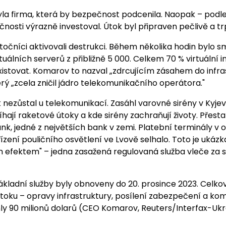
la firma, která by bezpečnost podcenila. Naopak – podle 
osti výrazně investoval. Útok byl připraven pečlivě a trp
točníci aktivovali destrukci. Během několika hodin bylo
uálních serverů z přibližně 5 000. Celkem 70 % virtuální i
xistovat. Komarov to nazval „zdrcujícím zásahem do infra
rý „zcela zničil jádro telekomunikačního operátora."
 nezůstal u telekomunikací. Zasáhl varovné sirény v Kyj
hají raketové útoky a kde sirény zachraňují životy. Přest
k, jedné z největších bank v zemi. Platební terminály v
ízení pouličního osvětlení ve Lvově selhalo. Toto je ukáz
efektem" – jedna zasažená regulovaná služba vleče za 
kladní služby byly obnoveny do 20. prosince 2023. Celko
útoku – opravy infrastruktury, posílení zabezpečení a k
y 90 milionů dolarů (CEO Komarov, Reuters/Interfax-Ukr