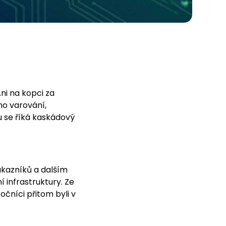
Ani na kopci za
ho varování,
u se říká kaskádový
ákazníků a dalším
 infrastruktury. Ze
čníci přitom byli v