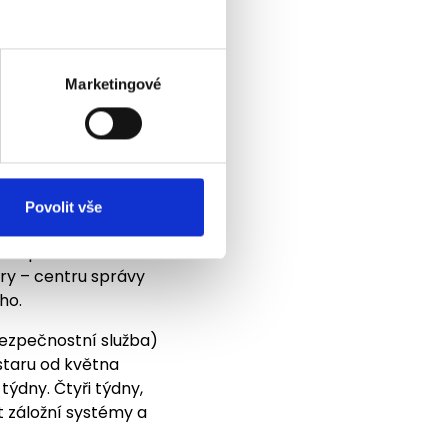
tvích, která
tnictví,
Marketingové
za
Povolit vše
arov vysvětlil na
 kompromitovali
ory – centru správy
ho.
bezpečnostní služba)
vstaru od května
týdny. Čtyři týdny,
t záložní systémy a