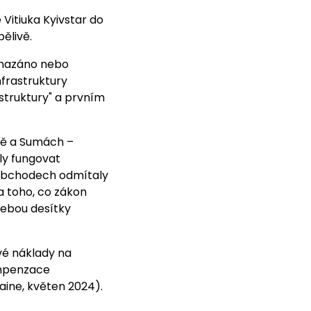
Vitiuka Kyivstar do
ělivě.
 smazáno nebo
nfrastruktury
struktury" a prvním
evě a Sumách –
aly fungovat
 obchodech odmítaly
ka toho, co zákon
sebou desítky
vé náklady na
ompenzace
aine, květen 2024).