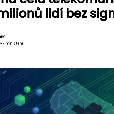
 milionů lidí bez sig
nek
6
•
7 min čtení