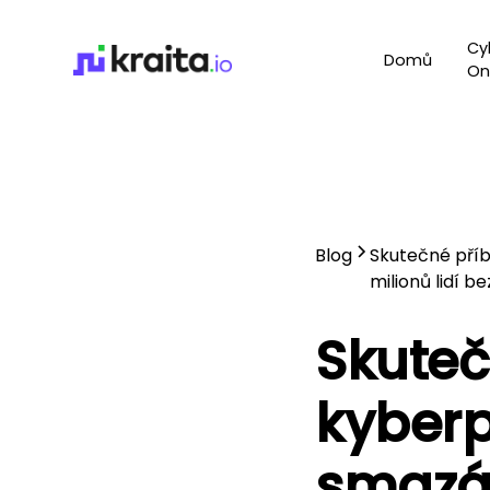
Cy
Domů
On
Blog
Skutečné příb
milionů lidí be
Skuteč
kyberp
smazán