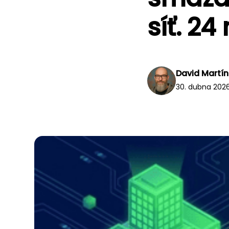
síť. 24
David Martí
30. dubna 202