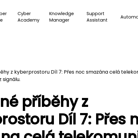
ber
Cyber
Knowledge
Support
Automa
e
Academy
Manager
Assistant
ěhy z kyberprostoru Díl 7: Přes noc smazána celá telekom
z signálu.
né příběhy z
rostoru Díl 7: Přes 
a celá telekomun