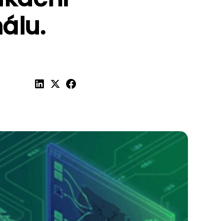
nálu.