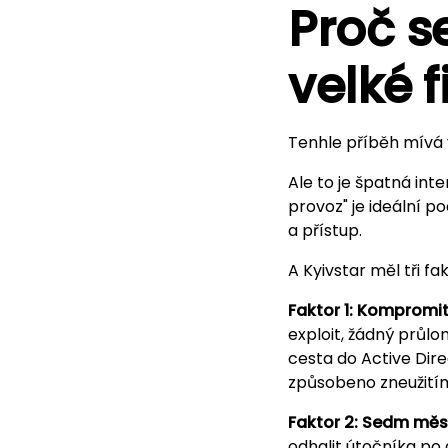
Proč s
velké 
Tenhle příběh mívá v
Ale to je špatná in
provoz" je ideální 
a přístup.
A Kyivstar měl tři f
Faktor 1: Kompromi
exploit, žádný průlo
cesta do Active Dire
způsobeno zneužitím
Faktor 2: Sedm měs
odhalit útočníka po 