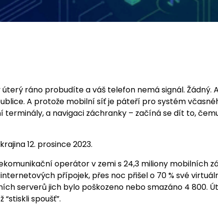
 v úterý ráno probudíte a váš telefon nemá signál. Žádný. 
blice. A protože mobilní síť je páteří pro systém včasné
 terminály, a navigaci záchranky – začíná se dít to, čem
krajina 12. prosince 2023.
elekomunikační operátor v zemi s 24,3 miliony mobilních z
ternetových přípojek, přes noc přišel o 70 % své virtuální
ních serverů jich bylo poškozeno nebo smazáno 4 800. Úto
 “stiskli spoušť”.