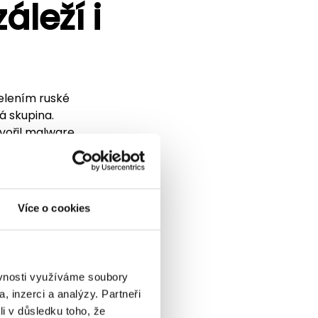
áleží i
elením ruské
á skupina.
vořil malware
asáhl i velké
 dopravní
Více o cookies
po kyivstarském
nepokojující
ekomunikační sektor
ěvnosti využíváme soubory
, inzerci a analýzy. Partneři
li v důsledku toho, že