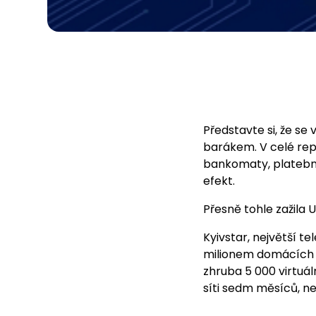
Představte si, že se
barákem. V celé repu
bankomaty, platební
efekt.
Přesně tohle zažila U
Kyivstar, největší t
milionem domácích in
zhruba 5 000 virtuál
síti sedm měsíců, než