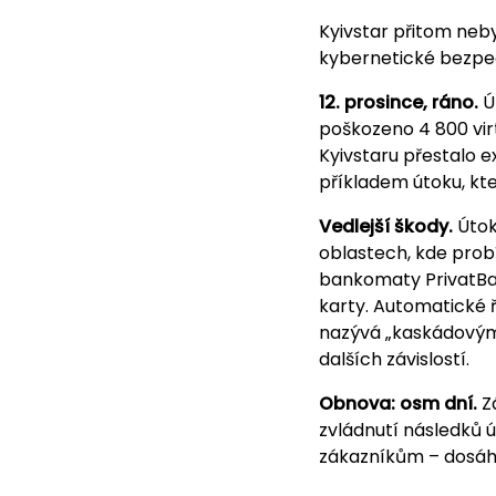
Kyivstar přitom neby
kybernetické bezpečn
12. prosince, ráno.
Ú
poškozeno 4 800 virt
Kyivstaru přestalo e
příkladem útoku, kte
Vedlejší škody.
Útok
oblastech, kde probí
bankomaty PrivatBan
karty. Automatické ř
nazývá „kaskádovým 
dalších závislostí.
Obnova: osm dní.
Zá
zvládnutí následků 
zákazníkům – dosáhl