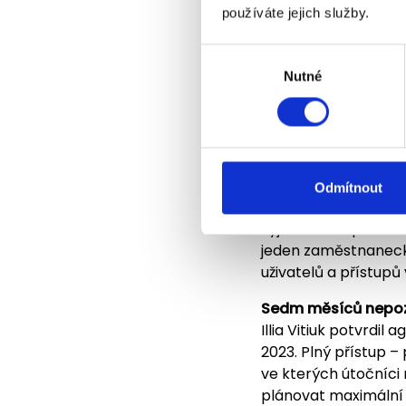
Česká republika nov
používáte jejich služby.
Sandworm systematic
vodohospodářství. K
Výběr
Nutné
souhlasu
Jak út
kroke
Odmítnout
Vstup: kompromito
kyjevské bezpečnost
jeden zaměstnanecký 
uživatelů a přístupů 
Sedm měsíců nepo
Illia Vitiuk potvrdi
2023. Plný přístup –
ve kterých útočníci
plánovat maximální 