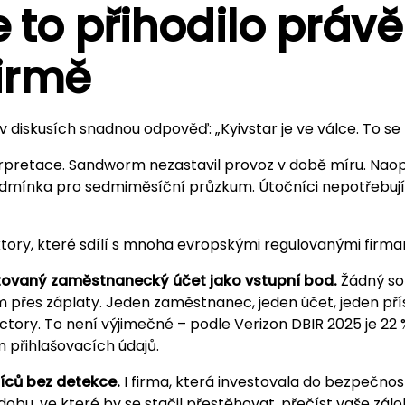
e to přihodilo právě
firmě
 diskusích snadnou odpověď: „Kyivstar je ve válce. To se 
terpretace. Sandworm nezastavil provoz v době míru. Nao
podmínka pro sedmiměsíční průzkum. Útočníci nepotřebují 
aktory, které sdílí s mnoha evropskými regulovanými firma
tovaný zaměstnanecký účet jako vstupní bod.
Žádný so
m přes záplaty. Jeden zaměstnanec, jeden účet, jeden pří
ctory. To není výjimečné – podle Verizon DBIR 2025 je 22
 přihlašovacích údajů.
íců bez detekce.
I firma, která investovala do bezpečnos
dobu, ve které by se stačil přestěhovat, přečíst vaše zá