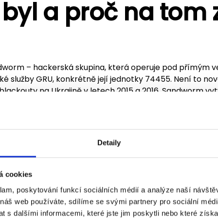
byl a proč na tom z
dworm – hackerská skupina, která operuje pod přímým v
é služby GRU, konkrétně její jednotky 74455. Není to nov
lackouty na Ukrajině v letech 2015 a 2016. Sandworm vyt
ce 2017 smazal data v tisících firmách po celém světě – z
ce v Evropě. Sandworm je zodpovědný za kyberútoky na
cnice a energetiku.
Detaily
e jen na Ukrajině.
eden z předních světových bezpečnostních výzkumníků, 
á cookies
val: „Vážný, úspěšný útok na telekomunikace by měl být z
" Zmínil přitom, že čínské skupiny útočí na americký tel
klam, poskytování funkcí sociálních médií a analýze naší návšt
mi.
 náš web používáte, sdílíme se svými partnery pro sociální média
 s dalšími informacemi, které jste jim poskytli nebo které získa