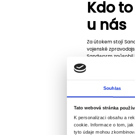
Kdo to 
u nás
Za útokem stojí San
vojenské zpravodajsk
Sandworm způsobil b
NotPetya, který v ro
nadnárodní korpora
infrastrukturu, nemo
Souhlas
A Sandworm neoperuj
Google Mandiant, j
Tato webová stránka použív
útoku výslovně varo
obzvláště pro Západ.
K personalizaci obsahu a re
podobnými metoda
cookie. Informace o tom, jak
tyto údaje mohou zkombinovat