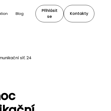
Přihlásit
Kontakty
tion
Blog
se
unikační síť. 24
noc
ikační