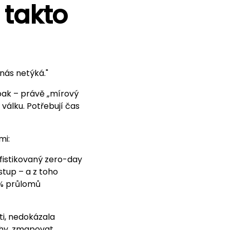
 takto
nás netýká."
pak – právě „mírový
válku. Potřebují čas
mi:
fistikovaný zero-day
stup – a z toho
 % průlomů
ti, nedokázala
lohy, zmapovat