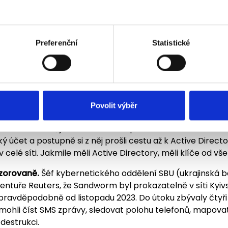
ým zákonem č. 264/2025 Sb. reguluje stovky firem v odvě
ky napadá: energetiku, telekomunikace, dopravu, zdravo
yivstar není vzdálený příběh. Je to modelový scénář.
Preferenční
Statistické
ok probíhal – krok 
m
Povolit výběr
vaný zaměstnanecký účet.
CEO Kyivstaru Oleksandr Kom
ní konferenci, jak se útočníkům podařilo dostat dovnitř:
účet a postupně si z něj prošli cestu až k Active Direct
v celé síti. Jakmile měli Active Directory, měli klíče od vše
zorovaně.
Šéf kybernetického oddělení SBU (ukrajinská 
l agentuře Reuters, že Sandworm byl prokazatelně v síti Kyi
 pravděpodobně od listopadu 2023. Do útoku zbývaly čtyři 
 mohli číst SMS zprávy, sledovat polohu telefonů, mapova
destrukci.