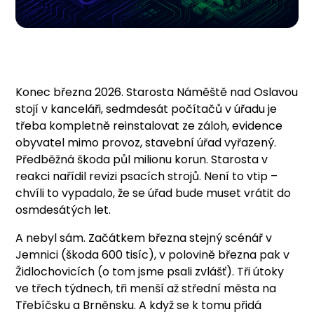
Konec března 2026. Starosta Náměště nad Oslavou
stojí v kanceláři, sedmdesát počítačů v úřadu je
třeba kompletně reinstalovat ze záloh, evidence
obyvatel mimo provoz, stavební úřad vyřazený.
Předběžná škoda půl milionu korun. Starosta v
reakci nařídil revizi psacích strojů. Není to vtip –
chvíli to vypadalo, že se úřad bude muset vrátit do
osmdesátých let.
A nebyl sám. Začátkem března stejný scénář v
Jemnici (škoda 600 tisíc), v polovině března pak v
Židlochovicích (o tom jsme psali zvlášť). Tři útoky
ve třech týdnech, tři menší až střední města na
Třebíčsku a Brněnsku. A když se k tomu přidá