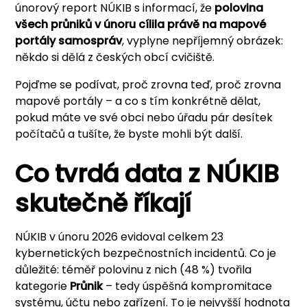
únorový report NÚKIB s informací, že
polovina
všech průniků v únoru cílila právě na mapové
portály samospráv
, vyplyne nepříjemný obrázek:
někdo si dělá z českých obcí cvičiště.
Pojďme se podívat, proč zrovna teď, proč zrovna
mapové portály – a co s tím konkrétně dělat,
pokud máte ve své obci nebo úřadu pár desítek
počítačů a tušíte, že byste mohli být další.
Co tvrdá data z NÚKIB
skutečně říkají
NÚKIB v únoru 2026 evidoval celkem 23
kybernetických bezpečnostních incidentů. Co je
důležité: téměř polovinu z nich (48 %) tvořila
kategorie
Průnik
– tedy úspěšná kompromitace
systému, účtu nebo zařízení. To je nejvyšší hodnota