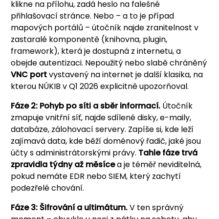
klikne na přílohu, zadá heslo na falešné
přihlašovací stránce. Nebo – a to je případ
mapových portálů – útočník najde zranitelnost v
zastaralé komponentě (knihovna, plugin,
framework), která je dostupná z internetu, a
obejde autentizaci. Nepoužitý nebo slabě chráněný
VNC port
vystavený na internet je další klasika, na
kterou NÚKIB v Q1 2026 explicitně upozorňoval.
Fáze 2: Pohyb po síti a sběr informací.
Útočník
zmapuje vnitřní síť, najde sdílené disky, e-maily,
databáze, zálohovací servery. Zapíše si, kde leží
zajímavá data, kde běží doménový řadič, jaké jsou
účty s administrátorskými právy.
Tahle fáze trvá
zpravidla týdny až měsíce
a je téměř neviditelná,
pokud nemáte EDR nebo SIEM, který zachytí
podezřelé chování.
Fáze 3: Šifrování a ultimátum.
V ten správný