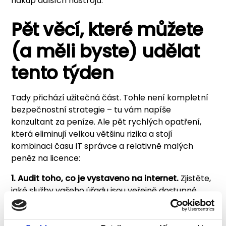
nákup dalších nástrojů.
Pět věcí, které můžete
(a měli byste) udělat
tento týden
Tady přichází užitečná část. Tohle není kompletní
bezpečnostní strategie – tu vám napíše
konzultant za peníze. Ale pět rychlých opatření,
která eliminují velkou většinu rizika a stojí
kombinaci času IT správce a relativně malých
peněz na licence:
1. Audit toho, co je vystaveno na internet.
Zjistěte,
jaké služby vašeho úřadu jsou veřejně dostupné.
Web, mapový portál, e-mail server, případně VPN
brány. Vše ostatní – RDP, VNC, databázové porty,