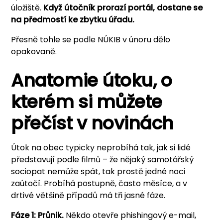
úložiště.
Když útočník prorazí portál, dostane se
na předmostí ke zbytku úřadu.
Přesně tohle se podle NÚKIB v únoru dělo
opakovaně.
Anatomie útoku, o
kterém si můžete
přečíst v novinách
Útok na obec typicky neprobíhá tak, jak si lidé
představují podle filmů – že nějaký samotářský
sociopat nemůže spát, tak prostě jedné noci
zaútočí. Probíhá postupně, často měsíce, a v
drtivé většině případů má tři jasné fáze.
Fáze 1: Průnik.
Někdo otevře phishingový e-mail,