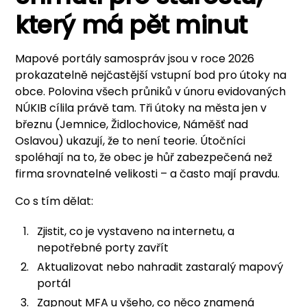
který má pět minut
Mapové portály samospráv jsou v roce 2026
prokazatelně nejčastější vstupní bod pro útoky na
obce. Polovina všech průniků v únoru evidovaných
NÚKIB cílila právě tam. Tři útoky na města jen v
březnu (Jemnice, Židlochovice, Náměšť nad
Oslavou) ukazují, že to není teorie. Útočníci
spoléhají na to, že obec je hůř zabezpečená než
firma srovnatelné velikosti – a často mají pravdu.
Co s tím dělat:
Zjistit, co je vystaveno na internetu, a
nepotřebné porty zavřít
Aktualizovat nebo nahradit zastaralý mapový
portál
Zapnout MFA u všeho, co něco znamená