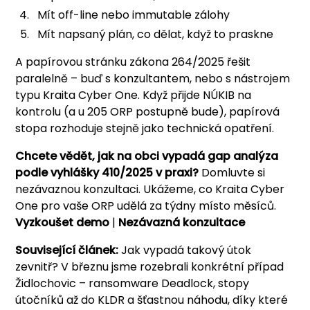
Mít off-line nebo immutable zálohy
Mít napsaný plán, co dělat, když to praskne
A papírovou stránku zákona 264/2025 řešit
paralelně – buď s konzultantem, nebo s nástrojem
typu Kraita Cyber One. Když přijde NÚKIB na
kontrolu (a u 205 ORP postupně bude), papírová
stopa rozhoduje stejně jako technická opatření.
Chcete vědět, jak na obci vypadá gap analýza
podle vyhlášky 410/2025 v praxi?
Domluvte si
nezávaznou konzultaci. Ukážeme, co Kraita Cyber
One pro vaše ORP udělá za týdny místo měsíců.
Vyzkoušet demo
|
Nezávazná konzultace
Související článek:
Jak vypadá takový útok
zevnitř? V březnu jsme rozebrali konkrétní případ
Židlochovic – ransomware Deadlock, stopy
útočníků až do KLDR a šťastnou náhodu, díky které