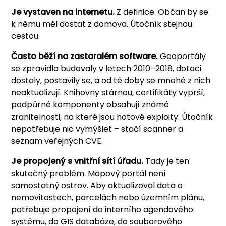
Je vystaven na internetu.
Z definice. Občan by se
k němu měl dostat z domova. Útočník stejnou
cestou.
Často běží na zastaralém software.
Geoportály
se zpravidla budovaly v letech 2010–2018, dotaci
dostaly, postavily se, a od té doby se mnohé z nich
neaktualizují. Knihovny stárnou, certifikáty vyprší,
podpůrné komponenty obsahují známé
zranitelnosti, na které jsou hotové exploity. Útočník
nepotřebuje nic vymýšlet – stačí scanner a
seznam veřejných CVE.
Je propojený s vnitřní sítí úřadu.
Tady je ten
skutečný problém. Mapový portál není
samostatný ostrov. Aby aktualizoval data o
nemovitostech, parcelách nebo územním plánu,
potřebuje propojení do interního agendového
systému, do GIS databáze, do souborového