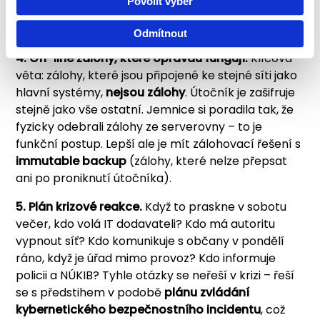
Povolit výběr
Implementace u Microsoftu nebo Googlu je často
jen otázkou nastavení – nestojí to nic navíc.
Odmítnout
4. Off-line zálohy, které opravdu fungují.
Klíčová
věta: zálohy, které jsou připojené ke stejné síti jako
hlavní systémy,
nejsou zálohy
. Útočník je zašifruje
stejně jako vše ostatní. Jemnice si poradila tak, že
fyzicky odebrali zálohy ze serverovny – to je
funkční postup. Lepší ale je mít zálohovací řešení s
immutable backup
(zálohy, které nelze přepsat
ani po proniknutí útočníka).
5. Plán krizové reakce.
Když to praskne v sobotu
večer, kdo volá IT dodavateli? Kdo má autoritu
vypnout síť? Kdo komunikuje s občany v pondělí
ráno, když je úřad mimo provoz? Kdo informuje
policii a NÚKIB? Tyhle otázky se neřeší v krizi – řeší
se s předstihem v podobě
plánu zvládání
kybernetického bezpečnostního incidentu
, což