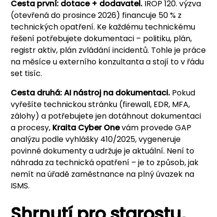
Cesta první: dotace + dodavatel.
IROP 120. výzva
(otevřená do prosince 2026) financuje 50 % z
technických opatření. Ke každému technickému
řešení potřebujete dokumentaci – politiku, plán,
registr aktiv, plán zvládání incidentů. Tohle je práce
na měsíce u externího konzultanta a stojí to v řádu
set tisíc.
Cesta druhá: AI nástroj na dokumentaci.
Pokud
vyřešíte technickou stránku (firewall, EDR, MFA,
zálohy) a potřebujete jen dotáhnout dokumentaci
a procesy,
Kraita Cyber One
vám provede GAP
analýzu podle vyhlášky 410/2025, vygeneruje
povinné dokumenty a udržuje je aktuální. Není to
náhrada za technická opatření – je to způsob, jak
nemít na úřadě zaměstnance na plný úvazek na
ISMS.
Shrnutí pro starostu,