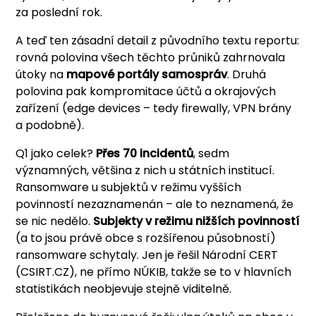
za poslední rok.
A teď ten zásadní detail z původního textu reportu:
rovná polovina všech těchto průniků zahrnovala
útoky na
mapové portály samospráv
. Druhá
polovina pak kompromitace účtů a okrajových
zařízení (edge devices – tedy firewally, VPN brány
a podobně).
Q1 jako celek?
Přes 70 incidentů
, sedm
významných, většina z nich u státních institucí.
Ransomware u subjektů v režimu vyšších
povinností nezaznamenán – ale to neznamená, že
se nic nedělo.
Subjekty v režimu nižších povinností
(a to jsou právě obce s rozšířenou působností)
ransomware schytaly. Jen je řešil Národní CERT
(CSIRT.CZ), ne přímo NÚKIB, takže se to v hlavních
statistikách neobjevuje stejně viditelně.