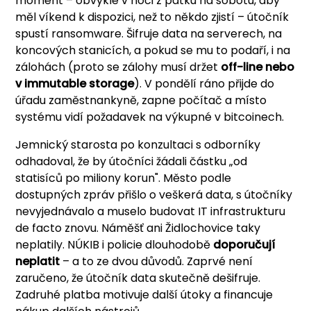
moment – obvykle v noci z pátku na sobotu, aby
měl víkend k dispozici, než to někdo zjistí – útočník
spustí ransomware. Šifruje data na serverech, na
koncových stanicích, a pokud se mu to podaří, i na
zálohách (proto se zálohy musí držet
off-line nebo
v immutable storage
). V pondělí ráno přijde do
úřadu zaměstnankyně, zapne počítač a místo
systému vidí požadavek na výkupné v bitcoinech.
Jemnický starosta po konzultaci s odborníky
odhadoval, že by útočníci žádali částku „od
statisíců po miliony korun". Město podle
dostupných zpráv přišlo o veškerá data, s útočníky
nevyjednávalo a muselo budovat IT infrastrukturu
de facto znovu. Náměšť ani Židlochovice taky
neplatily. NÚKIB i policie dlouhodobě
doporučují
neplatit
– a to ze dvou důvodů. Zaprvé není
zaručeno, že útočník data skutečně dešifruje.
Zadruhé platba motivuje další útoky a financuje