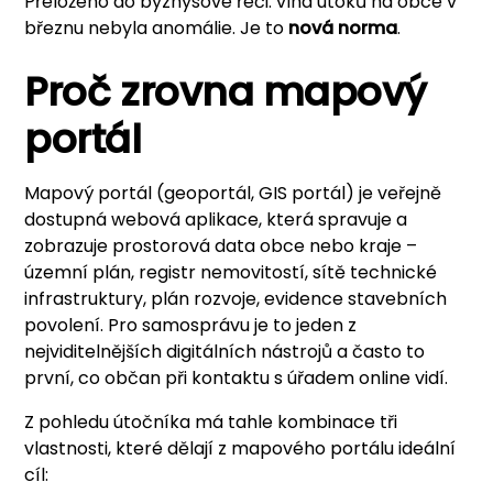
Přeloženo do byznysové řeči: vlna útoků na obce v
březnu nebyla anomálie. Je to
nová norma
.
Proč zrovna mapový
portál
Mapový portál (geoportál, GIS portál) je veřejně
dostupná webová aplikace, která spravuje a
zobrazuje prostorová data obce nebo kraje –
územní plán, registr nemovitostí, sítě technické
infrastruktury, plán rozvoje, evidence stavebních
povolení. Pro samosprávu je to jeden z
nejviditelnějších digitálních nástrojů a často to
první, co občan při kontaktu s úřadem online vidí.
Z pohledu útočníka má tahle kombinace tři
vlastnosti, které dělají z mapového portálu ideální
cíl: