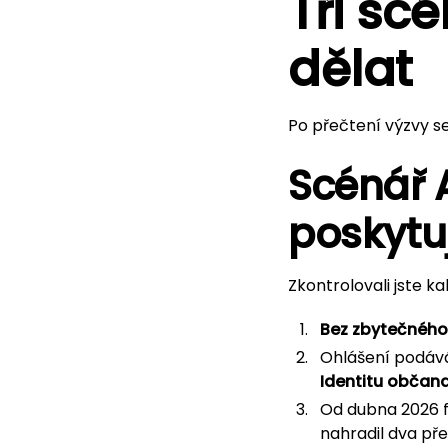
Tři sc
dělat
Po přečtení výzvy se
Scénář 
poskytu
Zkontrolovali jste ka
Bez zbytečného
Ohlášení podá
Identitu občan
Od dubna 2026 
nahradil dva př