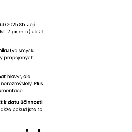
64/2025 Sb. Její
st. 7 písm. a) uložit
niku
(ve smyslu
iny propojených
at hlavy”, ale
 nerozmýšlely. Plus
kumentace.
ž k datu účinnosti
 Takže pokud jste to