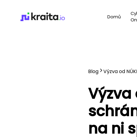
Cy
Domů
On
Blog
Výzva od NÚKI
Výzva 
schrán
na ni 