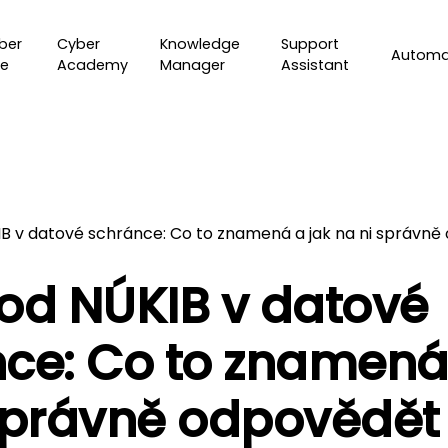
ber
Cyber
Knowledge
Support
Automa
e
Academy
Manager
Assistant
B v datové schránce: Co to znamená a jak na ni správn
od NÚKIB v datové
ce: Co to znamená
správně odpovědět