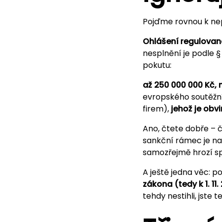
Pojďme rovnou k nep
Ohlášení regulovan
nesplnění je podle §
pokutu:
až 250 000 000 Kč,
evropského soutěžní
firem),
jehož je obv
Ano, čtete dobře – č
sankční rámec je na
samozřejmě hrozí spr
A ještě jedna věc: p
zákona (tedy k 1. 11.
tehdy nestihli, jste 