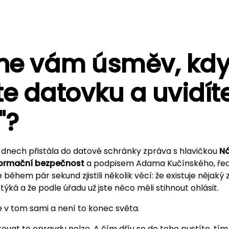
ne vám úsměv, kdy
te datovku a uvidít
"?
dnech přistála do datové schránky zpráva s hlavičkou
Ná
formační bezpečnost
a podpisem Adama Kučínského, řed
 během pár sekund zjistili několik věcí: že existuje nějak
týká a že podle úřadu už jste něco měli stihnout ohlásit.
e v tom sami a není to konec světa.
ovat to opravdu nelze. A čím dřív se do toho pustíte, tím 