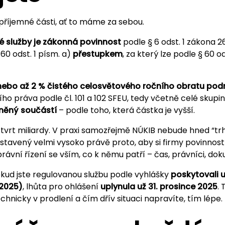
říjemné části, ať to máme za sebou.
é služby je zákonná povinnost
podle § 6 odst. 1 zákona 2
 60 odst. 1 písm. a)
přestupkem
, za který lze podle § 60 od
 nebo až 2 % čistého celosvětového ročního obratu pod
ho práva podle čl. 101 a 102 SFEU, tedy včetně celé skup
iněný součástí
– podle toho, která částka je vyšší.
tvrt miliardy. V praxi samozřejmě NÚKIB nebude hned “trh
stavený velmi vysoko právě proto, aby si firmy povinnost
ávní řízení se vším, co k němu patří – čas, právníci, do
okud jste regulovanou službu podle vyhlášky
poskytovali u
 2025)
, lhůta pro ohlášení
uplynula už 31. prosince 2025
.
technicky v prodlení a čím dřív situaci napravíte, tím lépe.