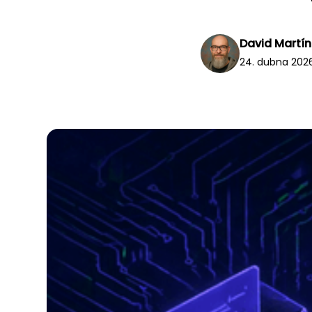
David Martí
24. dubna 202