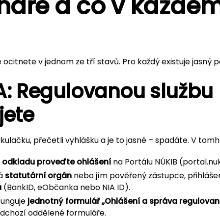
énáře a co v každém
 ocitnete v jednom ze tří stavů. Pro každý existuje jasný p
A: Regulovanou službu
jete
lkulačku, přečetli vyhlášku a je to jasné – spadáte. V tomh
 odkladu proveďte ohlášení
na Portálu NÚKIB (portal.nuk
vá
statutární orgán
nebo jím pověřený zástupce, přihláše
a
(BankID, eObčanka nebo NIA ID).
funguje
jednotný formulář „Ohlášení a správa regulovan
edchozí oddělené formuláře.