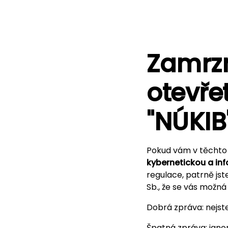
Zamrz
otevře
"NÚKIB
Pokud vám v těchto 
kybernetickou a in
regulace, patrně jste
Sb., že se vás možná 
Dobrá zpráva: nejst
Špatná zpráva: ignor