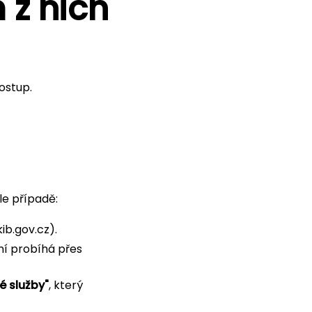
 z nich
ostup.
le případě:
ib.gov.cz).
ní probíhá přes
é služby"
, který