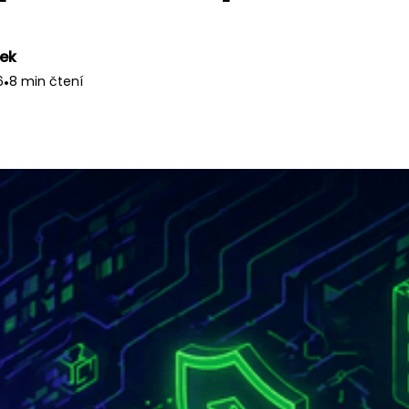
nek
6
•
8 min čtení