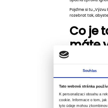
Pojďme si tu „Výzvu 
rozebrat tak, abyste
Co je 
máte 
Od
1. listopadu 202
českého právního řád
které dopadají povi
Souhlas
zhruba
6 000 subje
Jestli do této skupiny
Tato webová stránka použív
službách
. Ta v příl
K personalizaci obsahu a re
cookie. Informace o tom, jak
v
levém sloupci
tyto údaje mohou zkombinovat
služby, digitální 