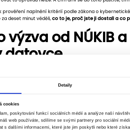
k prověření naplnění kritérií podle zákona o kybernetick
 za deset minut věděli,
co to je, proč jste ji dostali a c
to výzva od NÚKIB a 
v datovce
5
je účinný nový
zákon č. 264/2025 Sb., o kybernetické b
u přenáší evropskou směrnici NIS2. Zákon výrazně rozšíři
nnosti v oblasti kyberbezpečnosti – NÚKIB odhaduje, že n
Detaily
ktů
(dřív jich byly stovky).
 patříte či nikoli, se řídí
vyhláškou č. 408/2025 Sb., o re
á cookies
oze obsahuje tabulku, kde:
klam, poskytování funkcí sociálních médií a analýze naší návšt
 náš web používáte, sdílíme se svými partnery pro sociální média
najdete výčet regulovaných služeb (energetika, zdravotnic
 s dalšími informacemi, které jste jim poskytli nebo které získa
infrastruktura atd.)