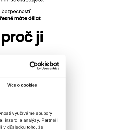
é bezpečnosti"
o přesně máte dělat
.
proč ji
ezpečnosti
, který do
l okruh firem, na
ově se regulace týká
Více o cookies
gulovaných
ěvnosti využíváme soubory
, inzerci a analýzy. Partneři
tví, výroba, IT
li v důsledku toho, že