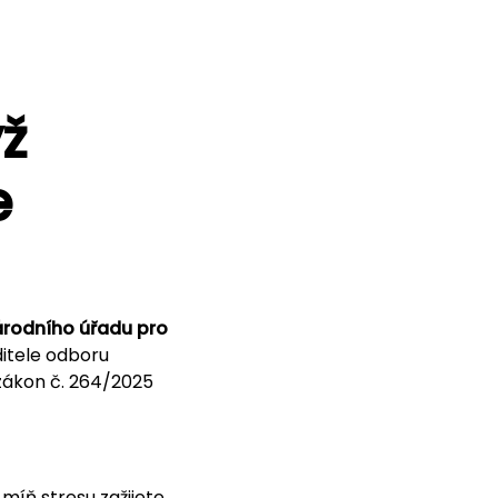
ž
e
rodního úřadu pro
itele odboru
ý zákon č. 264/2025
míň stresu zažijete.